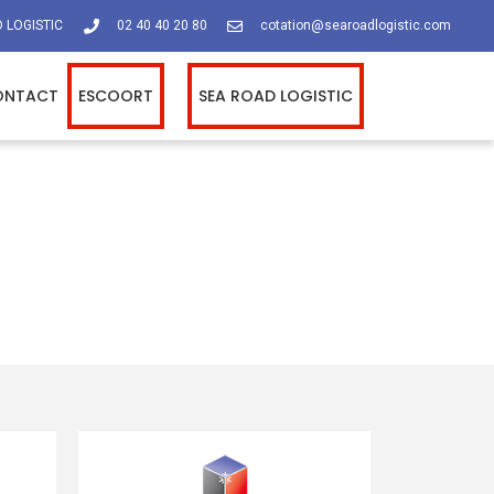
 LOGISTIC
02 40 40 20 80
cotation@searoadlogistic.com
ONTACT
ESCOORT
SEA ROAD LOGISTIC